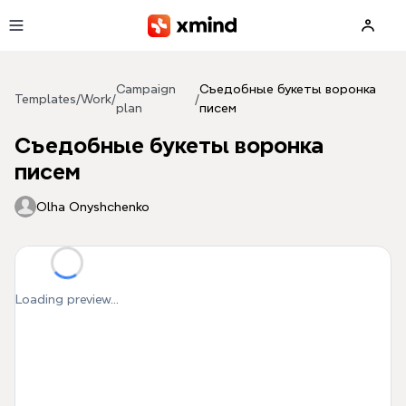
Skip to main content
Campaign
Съедобные букеты воронка
Templates
/
Work
/
/
plan
писем
Съедобные букеты воронка
писем
Olha Onyshchenko
Loading preview...