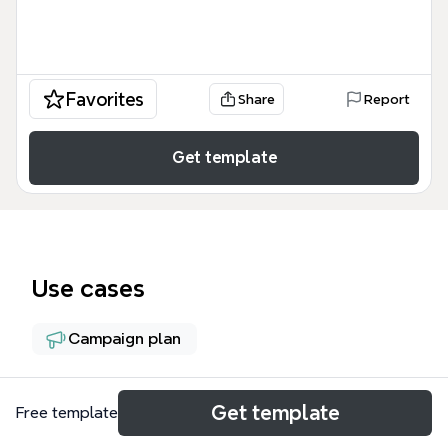
Favorites
Share
Report
Get template
Use cases
Campaign plan
About
Get template
Free template
Майнд-карта «Съедобные букеты воронка