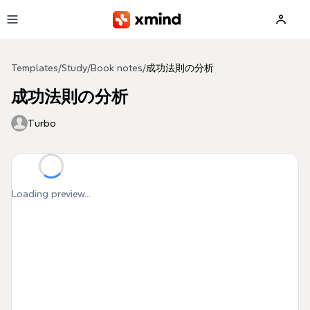
Skip to main content
Templates
/
Study
/
Book notes
/
成功法則の分析
成功法則の分析
Turbo
Loading preview...