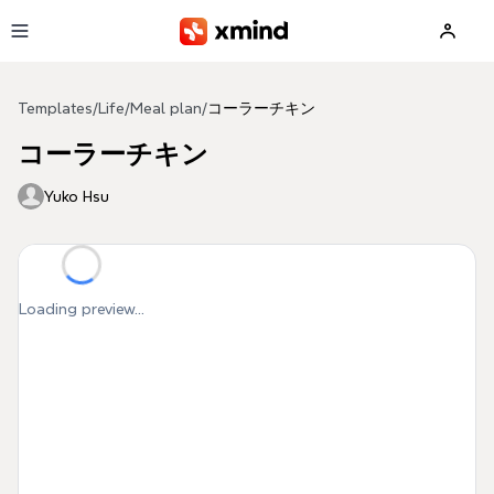
Skip to main content
Templates
/
Life
/
Meal plan
/
コーラーチキン
コーラーチキン
Yuko Hsu
Loading preview...