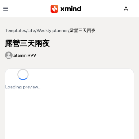
Skip to main content
Templates
/
Life
/
Weekly planner
/
露營三天兩夜
露營三天兩夜
lalamini999
Loading preview...