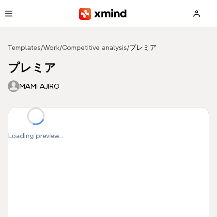
Skip to main content
Templates
/
Work
/
Competitive analysis
/
プレミア
プレミア
MAMI AJIRO
Loading preview...