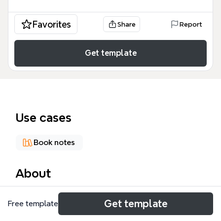
Favorites
Share
Report
Get template
Use cases
Book notes
About
《思考，快与慢》读书笔记思维导图模板以丹尼尔·卡
Get template
Free template
尼曼的经典著作为基础，系统梳理了系统1（自主运
行、无意识的直觉系统）与系统2（按部就班、有意识