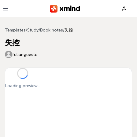
Skip to main content
Templates
/
Study
/
Book notes
/
失控
失控
fulianguestc
Loading preview...