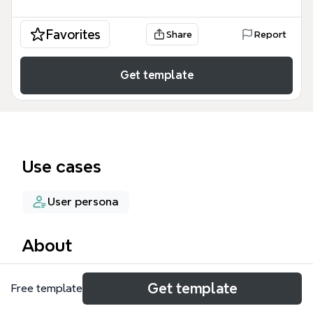
Favorites
Share
Report
Get template
Use cases
User persona
About
Шаблон Распаковка экспертности в Xmind — это
Get template
Free template
комплексный инструмент для глубокого анализа
личного бренда, включающий 174 узла для