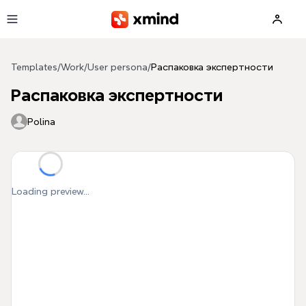
Skip to main content
Templates
/
Work
/
User persona
/
Распаковка экспертности
Распаковка экспертности
Polina
Loading preview...