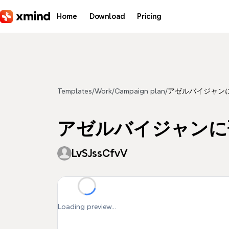
Skip to main content
Home
Download
Pricing
Templates
/
Work
/
Campaign plan
/
アゼルバイジャン
アゼルバイジャンに
LvSJssCfvV
Loading preview...