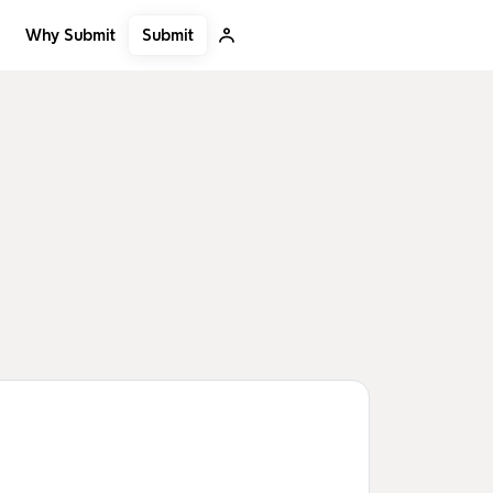
Submit
Why Submit