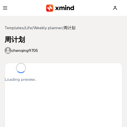
Skip to main content
Templates
/
Life
/
Weekly planner
/
周计划
周计划
chenqing9705
Loading preview...