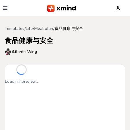
Skip to main content
Templates
/
Life
/
Meal plan
/
食品健康与安全
食品健康与安全
Atlantis.Wing
Loading preview...