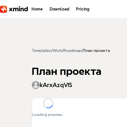
Skip to main content
Home
Download
Pricing
Templates
/
Work
/
Roadmap
/
План проекта
План проекта
kArxAzqVIS
Loading preview...