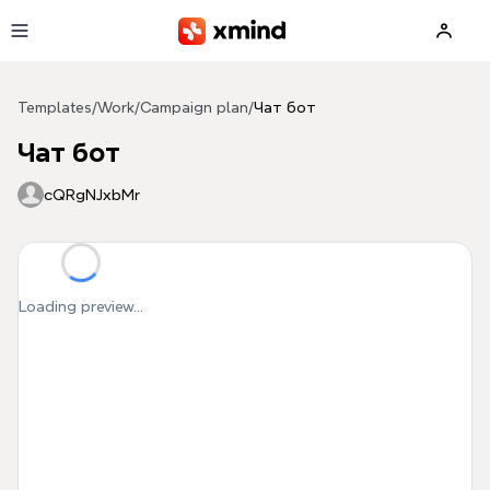
Skip to main content
Templates
/
Work
/
Campaign plan
/
Чат бот
Чат бот
cQRgNJxbMr
Loading preview...