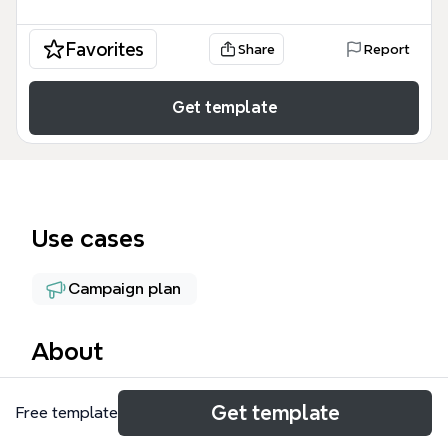
Favorites
Share
Report
Get template
Use cases
Campaign plan
About
Этот Чат бот шаблон Xmind представляет собой
Get template
Free template
детальную логическую схему воронки продаж
для автоматизации взаимодействия с