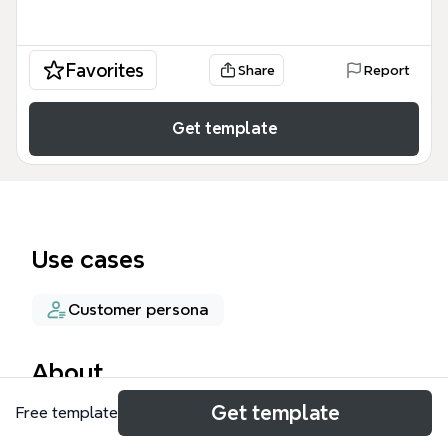
Favorites
Share
Report
Get template
Use cases
Customer persona
About
Get template
Free template
Этот шаблон Сегменты аудиторий | Психологи
представляет собой структурированный