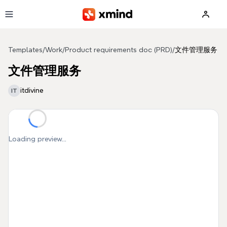
Skip to main content
Templates
/
Work
/
Product requirements doc (PRD)
/
文件管理服务
文件管理服务
itdivine
IT
Loading preview...