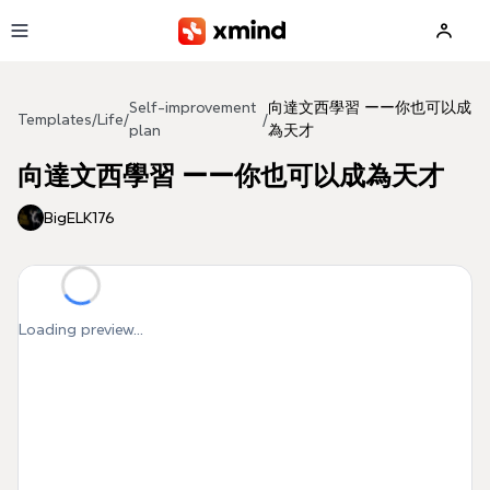
Skip to main content
Self-improvement
向達文西學習 ーー你也可以成
Templates
/
Life
/
/
plan
為天才
向達文西學習 ーー你也可以成為天才
BigELK176
Loading preview...