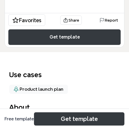
Favorites
Share
Report
Get template
Use cases
Product launch plan
About
Get template
Free template
Майнд-карта «Старт продаж на маркетплейсах»
— это пошаговое руководство для