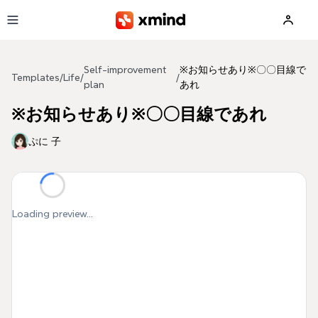
Skip to main content
Self-improvement
※お知らせあり※〇〇目線で
Templates
/
Life
/
/
plan
あれ
※お知らせあり※〇〇目線であれ
ぷに 子
Loading preview...