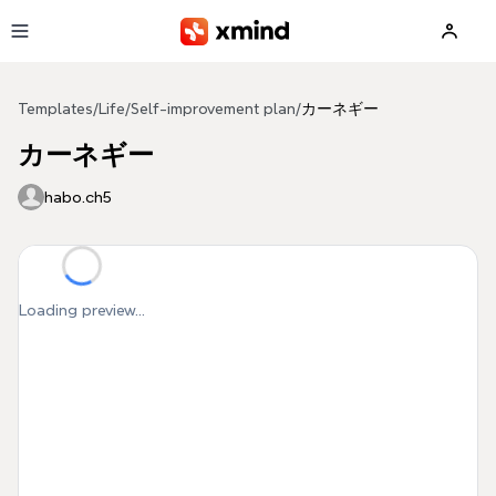
Skip to main content
Templates
/
Life
/
Self-improvement plan
/
カーネギー
カーネギー
habo.ch5
Loading preview...