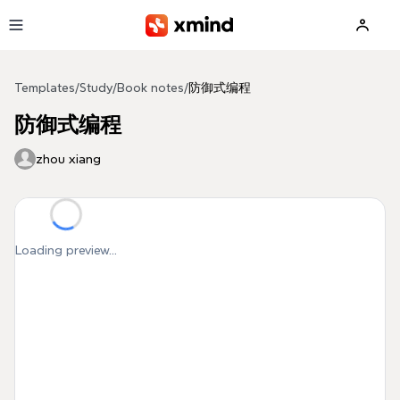
Skip to main content
Templates
/
Study
/
Book notes
/
防御式编程
防御式编程
zhou xiang
Loading preview...