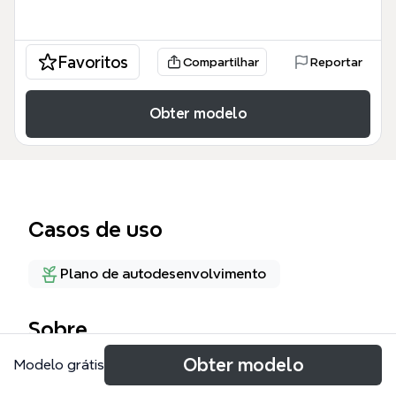
Favoritos
Compartilhar
Reportar
Obter modelo
Casos de uso
Plano de autodesenvolvimento
Sobre
Obter modelo
Modelo grátis
Этот шаблон mind map «Наставничество»
предназначен для коучей, наставников и