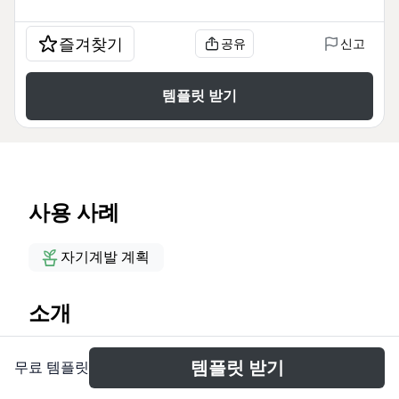
즐겨찾기
공유
신고
템플릿 받기
사용 사례
자기계발 계획
소개
Этот шаблон mind map «Наставничество»
템플릿 받기
무료 템플릿
предназначен для коучей, наставников и
специалистов по личностному росту, которые