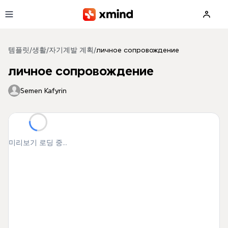
본문으로 건너뛰기
템플릿
/
생활
/
자기계발 계획
/
личное сопровождение
личное сопровождение
Semen Kafyrin
미리보기 로딩 중...