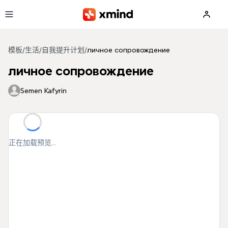
跳到主要内容
模板
/
生活
/
自我提升计划
/
личное сопровождение
личное сопровождение
Semen Kafyrin
正在加载预览...