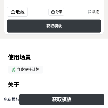
收藏
分享
举报
获取模板
使用场景
自我提升计划
关于
Этот шаблон mind map «Наставничество»
获取模板
免费模板
предназначен для коучей, наставников и
специалистов по личностному росту, которые