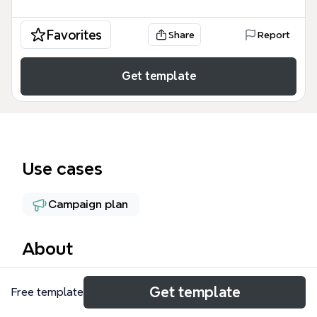
Favorites
Share
Report
Get template
Use cases
Campaign plan
About
Униконтент стройка карта — это
Get template
Free template
профессиональный инструмент для
маркетингового планирования в строительной