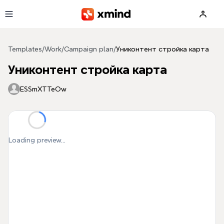
Skip to main content
Templates
/
Work
/
Campaign plan
/
Униконтент стройка карта
Униконтент стройка карта
ESSmXTTeOw
Loading preview...