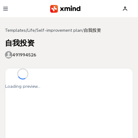
Skip to main content
Templates
/
Life
/
Self-improvement plan
/
自我投资
自我投资
491994526
Loading preview...