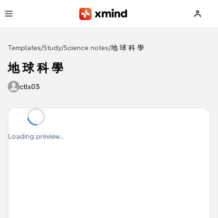
Skip to main content
Templates
/
Study
/
Science notes
/
地 球 科 學
地 球 科 學
ctls03
Loading preview...