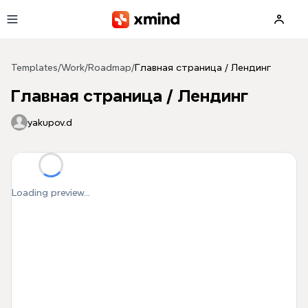
Skip to main content
Templates
/
Work
/
Roadmap
/
Главная страница / Лендинг
Главная страница / Лендинг
yakupov.d
Loading preview...