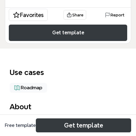
Favorites
Share
Report
Get template
Use cases
Roadmap
About
Эта карта мыслей «Главная страница / Лендинг»
Get template
Free template
содержит 95 узлов и охватывает полную
архитектуру книжного сервиса Bookscriptor: от