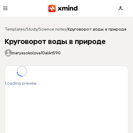
Skip to main content
Templates
/
Study
/
Science notes
/
Круговорот воды в природе
Круговорот воды в природе
maryasokolova10alikt590
Loading preview...