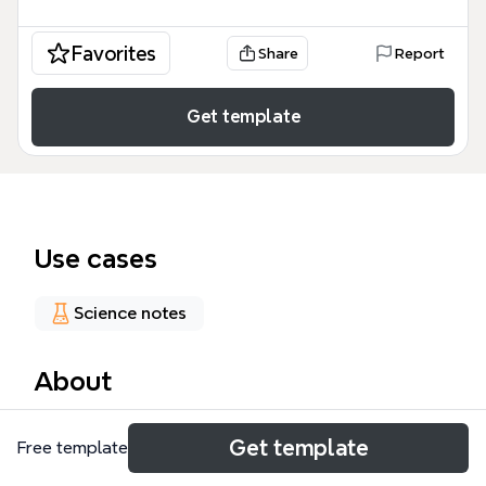
Favorites
Share
Report
Get template
Use cases
Science notes
About
Эта ментальная карта «Круговорот воды в
Get template
Free template
природе» визуализирует замкнутый цикл
перемещения воды на Земле, включая испарение,