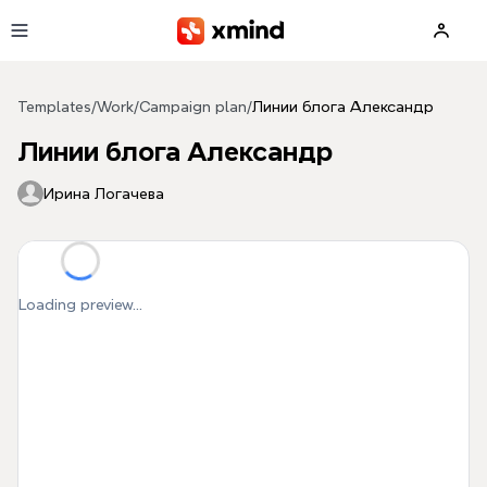
Skip to main content
Templates
/
Work
/
Campaign plan
/
Линии блога Александр
Линии блога Александр
Ирина Логачева
Loading preview...