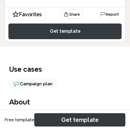
Favorites
Share
Report
Get template
Use cases
Campaign plan
About
Эта mind map «Линии блога» от Александра —
Get template
Free template
подробный шаблон для планирования контент-
стратегии блога, охватывающий 5 ключевых