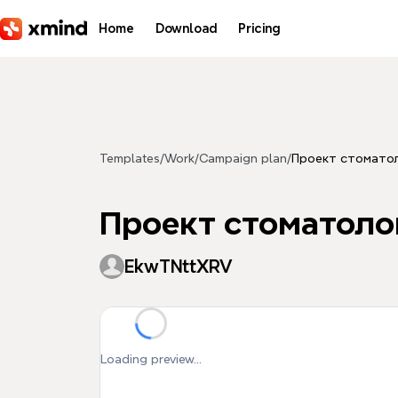
Skip to main content
Home
Download
Pricing
Templates
/
Work
/
Campaign plan
/
Проект стомато
Проект стоматоло
EkwTNttXRV
Loading preview...