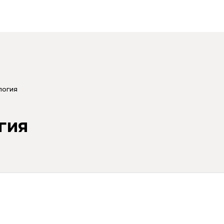
логия
гия