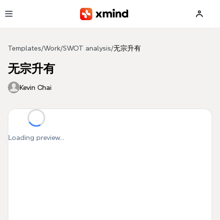
Skip to main content
Templates
/
Work
/
SWOT analysis
/
无宗升有
无宗升有
Kevin Chai
Loading preview...