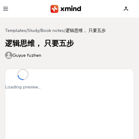
Skip to main content
Templates
/
Study
/
Book notes
/
逻辑思维， 只要五步
逻辑思维， 只要五步
Guyue fuzhen
Loading preview...