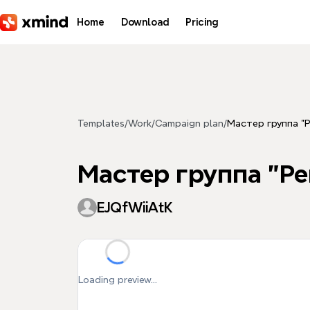
Skip to main content
Home
Download
Pricing
Templates
/
Work
/
Campaign plan
/
Мастер группа "Р
Мастер группа "Ре
EJQfWiiAtK
Loading preview...