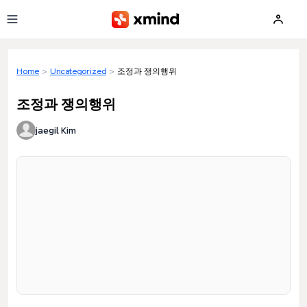
Skip to main content
Home
>
Uncategorized
>
조정과 쟁의행위
조정과 쟁의행위
jaegil Kim
Loading preview...