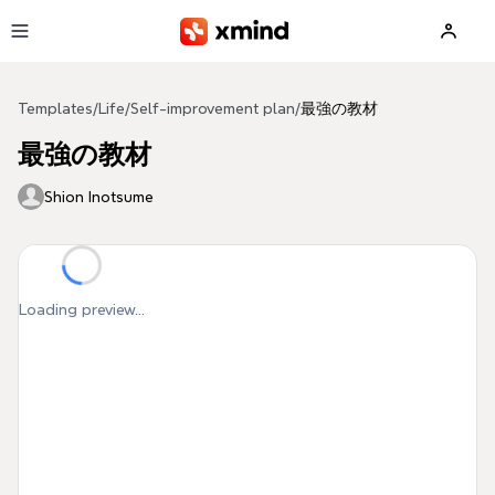
Skip to main content
Templates
/
Life
/
Self-improvement plan
/
最強の教材
最強の教材
Shion Inotsume
Loading preview...