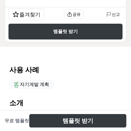
즐겨찾기
공유
신고
템플릿 받기
사용 사례
자기계발 계획
소개
この「第四の欲求『承認欲求』を満たす」マインドマ
템플릿 받기
무료 템플릿
ップテンプレートは、承認欲求の本質から自信獲得の
プロセスまでを104ノードで体系的に整理した自己啓