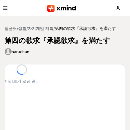
본문으로 건너뛰기
템플릿
/
생활
/
자기계발 계획
/
第四の欲求『承認欲求』を満たす
第四の欲求『承認欲求』を満たす
haruchan
미리보기 로딩 중...