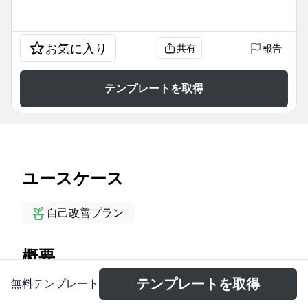
お気に入り
共有
報告
テンプレートを取得
ユースケース
自己改善プラン
概要
テンプレートを取得
無料テンプレート
この「第四の欲求『承認欲求』を満たす」マインドマ
ップテンプレートは、承認欲求の本質から自信獲得の