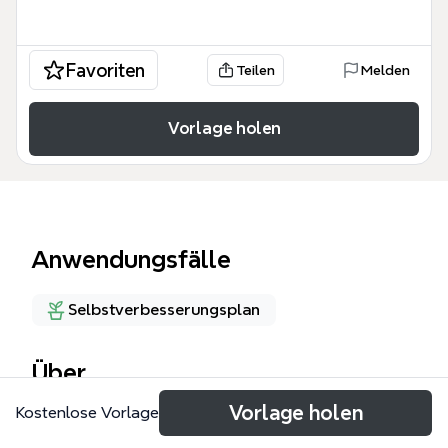
Favoriten
Teilen
Melden
Vorlage holen
Anwendungsfälle
Selbstverbesserungsplan
Über
Vorlage holen
Kostenlose Vorlage
この「第四の欲求『承認欲求』を満たす」マインドマ
ップテンプレートは、承認欲求の本質から自信獲得の