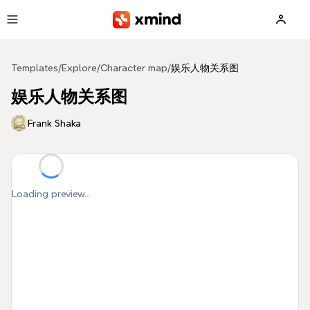
Skip to main content
Templates
/
Explore
/
Character map
/
娱乐人物关系图
娱乐人物关系图
Frank Shaka
Loading preview...