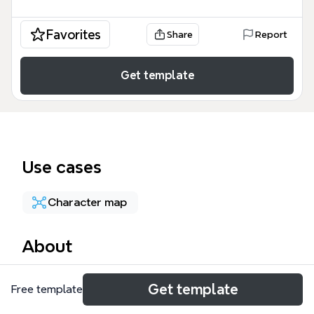
Favorites
Share
Report
Get template
Use cases
Character map
About
这张娱乐人物关系图以王菲、李亚鹏、周迅、窦唯等11
Get template
Free template
位华语娱乐圈人物为核心，梳理了他们之间错综复杂的
感情与社交网络。模板包含周迅、王菲、李亚鹏、窦