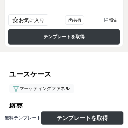
お気に入り
共有
報告
テンプレートを取得
ユースケース
マーケティングファネル
概要
テンプレートを取得
無料テンプレート
Маркетинговая воронка для продажи шоу
дронов, разработанная для эвент-агентств и