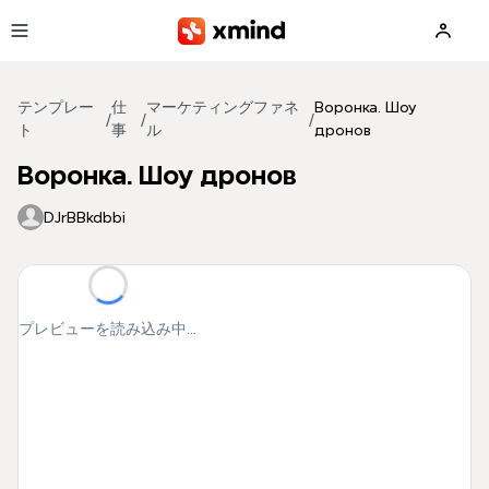
メインコンテンツへ移動
テンプレー
仕
マーケティングファネ
Воронка. Шоу
/
/
/
ト
事
ル
дронов
Воронка. Шоу дронов
DJrBBkdbbi
プレビューを読み込み中...