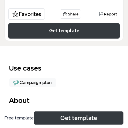
Favorites
Share
Report
Get template
Use cases
Campaign plan
About
Этот шаблон 1 КАСАНИЕ представляет собой
Get template
Free template
структурированный скрипт для первого
контакта с потенциальными клиентами в сфере