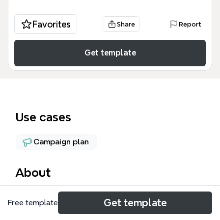
Favorites
Share
Report
Get template
Use cases
Campaign plan
About
Этот курс-шаблон для Xmind содержит 7 уроков
Get template
Free template
по созданию информационных кампаний (ИК) для
владельцев бизнеса, национальных компаний,