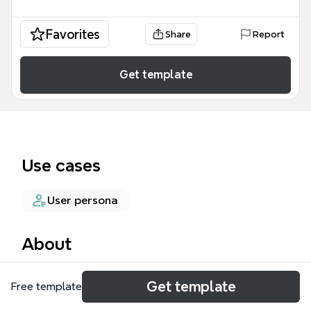
Favorites
Share
Report
Get template
Use cases
User persona
About
Карта персонажа — это профессиональный
Get template
Free template
инструмент для сегментации целевой аудитории,
включающий 22 узла для детального анализа