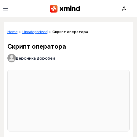
Skip to main content
Home
>
Uncategorized
>
Скрипт оператора
Скрипт оператора
Вероника Воробей
Loading preview...