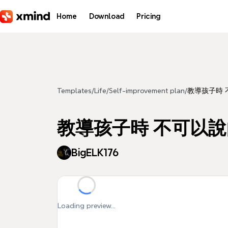
Skip to main content
Home
Download
Pricing
Templates
/
Life
/
Self-improvement plan
/
教導孩子時 
教導孩子時 不可以
BigELK176
Loading preview...