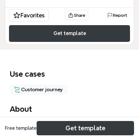
Favorites
Share
Report
Get template
Use cases
Customer journey
About
Порядок беседы mind map — это
Get template
Free template
профессиональный инструмент для менеджеров
по продажам и предпринимателей, включающий