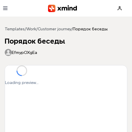
Skip to main content
Templates
/
Work
/
Customer journey
/
Порядок беседы
Порядок беседы
EfmypOXgEa
Loading preview...