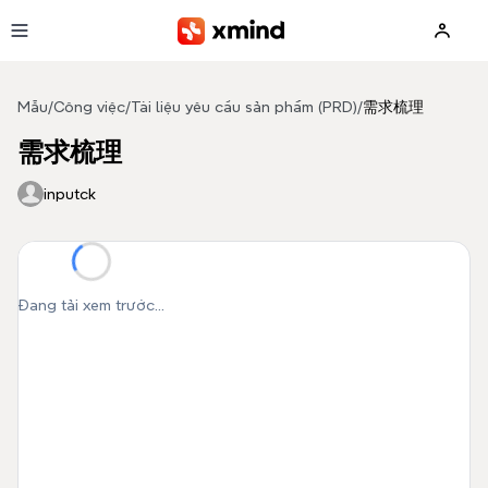
Bỏ qua đến nội dung
Mẫu
/
Công việc
/
Tài liệu yêu cầu sản phẩm (PRD)
/
需求梳理
需求梳理
inputck
Đang tải xem trước...