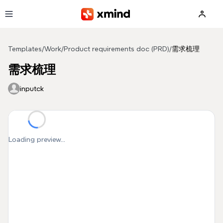
Skip to main content
Templates
/
Work
/
Product requirements doc (PRD)
/
需求梳理
需求梳理
inputck
Loading preview...