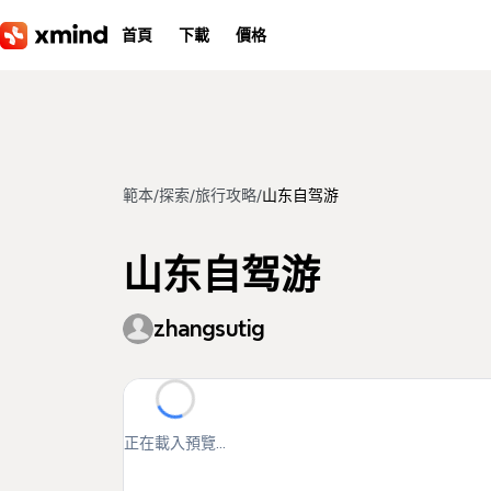
跳到主要內容
首頁
下載
價格
範本
/
探索
/
旅行攻略
/
山东自驾游
山东自驾游
zhangsutig
正在載入預覽...