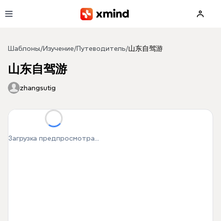
Перейти к основному содержимому
Шаблоны
/
Изучение
/
Путеводитель
/
山东自驾游
山东自驾游
zhangsutig
Загрузка предпросмотра...