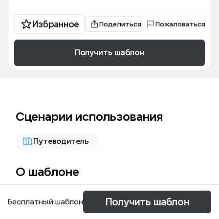
Избранное
Поделиться
Пожаловаться
Получить шаблон
Сценарии использования
Путеводитель
О шаблоне
山东自驾游思维导图是一份专为家庭自驾游设计的旅行
Получить шаблон
Бесплатный шаблон
规划模板，覆盖8月4日至8月12日共9天的行程。模板
包含71个节点，涵盖时间、景点、行程、住宿、人员、